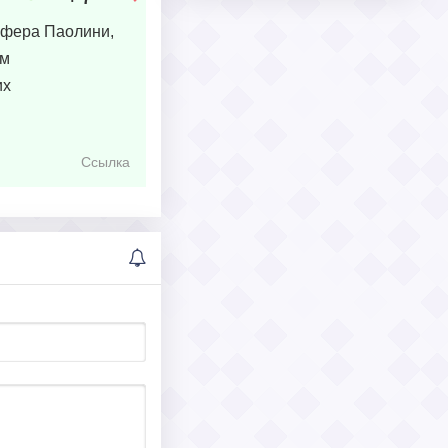
тофера Паолини,
ям
их
Ссылка